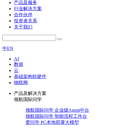
产品及服务
行业解决方案
合作伙伴
投资者关系
关于我们
中
EN
AI
数据
云
基础架构软硬件
物联网
产品及解决方案
领航国际问学
领航国际问学 企业级Agent中台
领航国际问学 智能流程工作台
爱问学 PC本地部署大模型