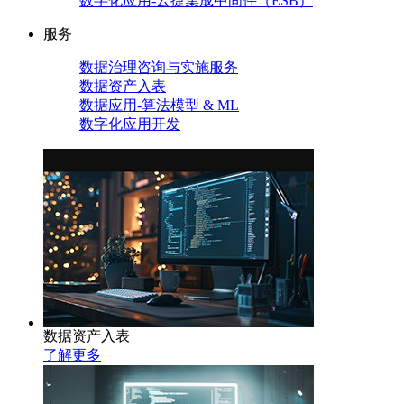
数字化应用-云捷集成中间件（ESB）
服务
数据治理咨询与实施服务
数据资产入表
数据应用-算法模型 & ML
数字化应用开发
数据资产入表
了解更多