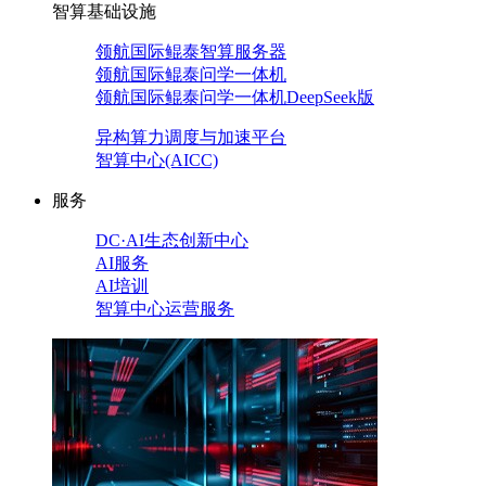
智算基础设施
领航国际鲲泰智算服务器
领航国际鲲泰问学一体机
领航国际鲲泰问学一体机DeepSeek版
异构算力调度与加速平台
智算中心(AICC)
服务
DC·AI生态创新中心
AI服务
AI培训
智算中心运营服务